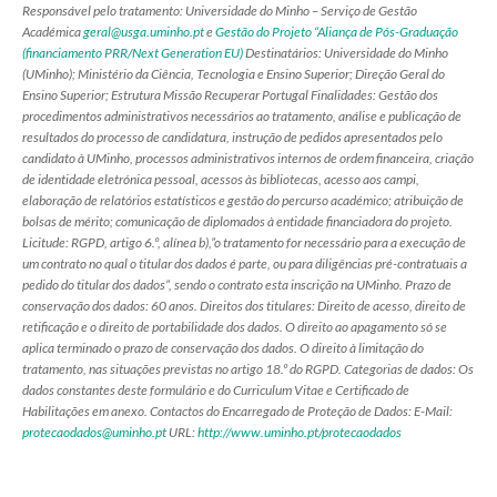
Responsável pelo tratamento: Universidade do Minho – Serviço de Gestão
Académica
geral@usga.uminho.pt
e
Gestão do Projeto “Aliança de Pós-Graduação
(financiamento PRR/Next Generation EU)
Destinatários: Universidade do Minho
(UMinho); Ministério da Ciência, Tecnologia e Ensino Superior; Direção Geral do
Ensino Superior; Estrutura Missão Recuperar Portugal Finalidades: Gestão dos
procedimentos administrativos necessários ao tratamento, análise e publicação de
resultados do processo de candidatura, instrução de pedidos apresentados pelo
candidato à UMinho, processos administrativos internos de ordem financeira, criação
de identidade eletrónica pessoal, acessos às bibliotecas, acesso aos campi,
elaboração de relatórios estatísticos e gestão do percurso académico; atribuição de
bolsas de mérito; comunicação de diplomados à entidade financiadora do projeto.
Licitude: RGPD, artigo 6.º, alínea b),”o tratamento for necessário para a execução de
um contrato no qual o titular dos dados é parte, ou para diligências pré-contratuais a
pedido do titular dos dados”, sendo o contrato esta inscrição na UMinho. Prazo de
conservação dos dados: 60 anos. Direitos dos titulares: Direito de acesso, direito de
retificação e o direito de portabilidade dos dados. O direito ao apagamento só se
aplica terminado o prazo de conservação dos dados. O direito à limitação do
tratamento, nas situações previstas no artigo 18.º do RGPD. Categorias de dados: Os
dados constantes deste formulário e do Curriculum Vitae e Certificado de
Habilitações em anexo. Contactos do Encarregado de Proteção de Dados: E-Mail:
protecaodados@uminho.pt
URL:
http://www.uminho.pt/protecaodados